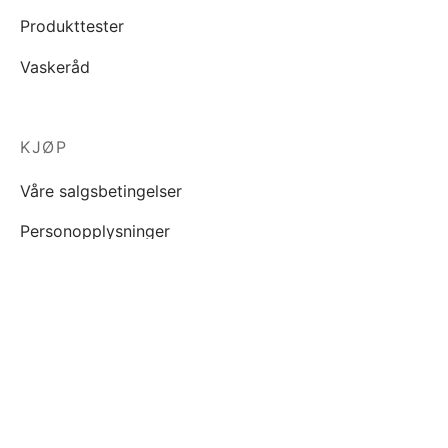
Produkttester
Vaskeråd
KJØP
Våre salgsbetingelser
Personopplysninger
INSPIRASJON
Blogg
FILTRER PÅ PRIS
Lookbook
Trustpilot