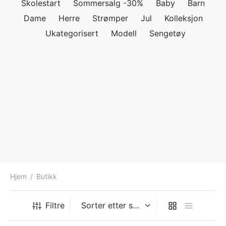
Skolestart
Sommersalg -30%
Baby
Barn
ngewear
genkåper
rshorts
trekk
Dame
Herre
Strømper
Jul
Kolleksjon
Ukategorisert
Modell
Sengetøy
ehør
skjorter
piece
n/teppe
piece
ngewear
ehør
Hjem
/
Butikk
Filtre