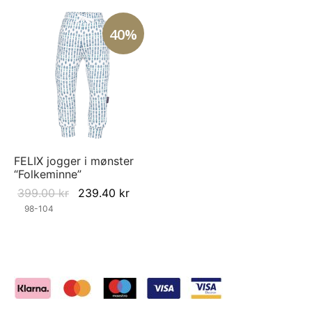
40%
FELIX jogger i mønster
“Folkeminne”
Original
Current
399.00
kr
239.40
kr
price was:
price is:
98-104
399.00 kr.
239.40 kr.