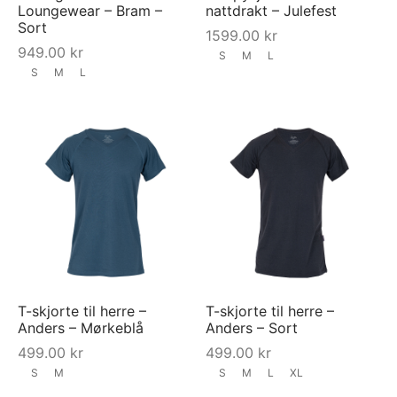
Loungewear – Bram –
nattdrakt – Julefest
Sort
1599.00
kr
949.00
kr
S
M
L
S
M
L
T-skjorte til herre –
T-skjorte til herre –
Anders – Mørkeblå
Anders – Sort
499.00
kr
499.00
kr
S
M
S
M
L
XL