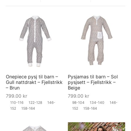
Onepiece pysj til barn –
Pysjamas til barn – Sol
Gull nattdrakt – Fjellstrikk
pysjsett – Fjellstrikk –
– Brun
Beige
799.00
kr
799.00
kr
110-116
122-128
146-
98-104
134-140
146-
152
158-164
152
158-164