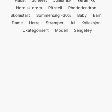
Haust
Julefest
Julestrikk
Keramikk
Nordisk drøm
På stell
Rhododendron
Skolestart
Sommersalg -30%
Baby
Barn
Dame
Herre
Strømper
Jul
Kolleksjon
Ukategorisert
Modell
Sengetøy