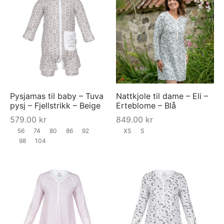
Pysjamas til baby – Tuva
Nattkjole til dame – Eli –
pysj – Fjellstrikk – Beige
Erteblome – Blå
579.00
kr
849.00
kr
56
74
80
86
92
XS
S
98
104