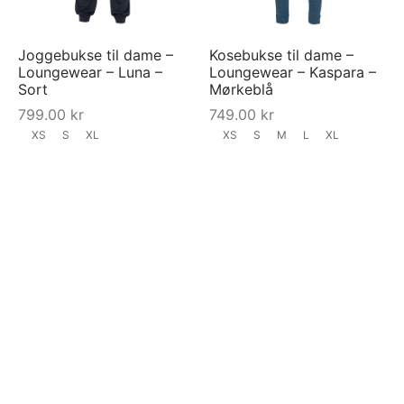
Joggebukse til dame –
Kosebukse til dame –
Loungewear – Luna –
Loungewear – Kaspara –
Sort
Mørkeblå
799.00
kr
749.00
kr
XS
S
XL
XS
S
M
L
XL
Last inn mer
FILTRER PÅ PRIS
Pris:
40 kr
—
2400 kr
Filtrer
Min.
Maksp
pris