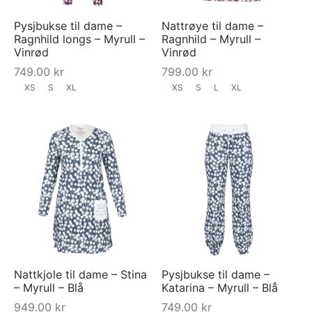
Pysjbukse til dame –
Nattrøye til dame –
Ragnhild longs – Myrull –
Ragnhild – Myrull –
Vinrød
Vinrød
749.00
kr
799.00
kr
XS
S
XL
XS
S
L
XL
Nattkjole til dame – Stina
Pysjbukse til dame –
– Myrull – Blå
Katarina – Myrull – Blå
949.00
kr
749.00
kr