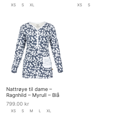
XS
S
XL
XS
S
Nattrøye til dame –
Ragnhild – Myrull – Blå
799.00
kr
XS
S
M
L
XL