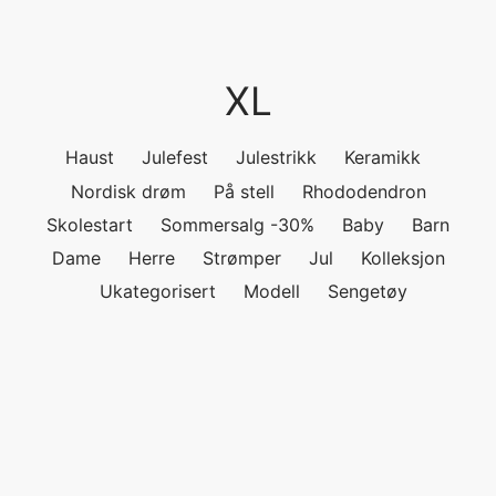
ngewear
genkåper
rshorts
trekk
ehør
skjorter
piece
n/teppe
XL
piece
Haust
Julefest
Julestrikk
Keramikk
Nordisk drøm
På stell
Rhododendron
ngewear
Skolestart
Sommersalg -30%
Baby
Barn
ehør
Dame
Herre
Strømper
Jul
Kolleksjon
Ukategorisert
Modell
Sengetøy