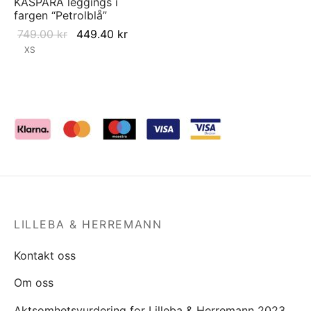
KASPARA leggings i
fargen “Petrolblå”
Original
Current
749.00
kr
449.40
kr
price
price is:
XS
was:
449.40 kr.
749.00 kr.
LILLEBA & HERREMANN
Kontakt oss
Om oss
Aktsomhetsvurdering for Lilleba & Herremann 2023