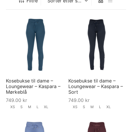
Filtre
Kosebukse til dame –
Kosebukse til dame –
Loungewear – Kaspara –
Loungewear – Kaspara –
Mørkeblå
Sort
749.00
kr
749.00
kr
XS
S
M
L
XL
XS
S
M
L
XL