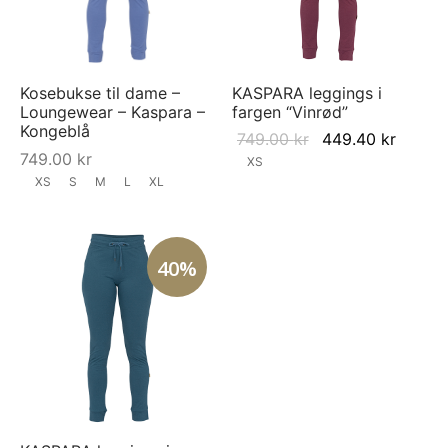
Kosebukse til dame –
KASPARA leggings i
Loungewear – Kaspara –
fargen “Vinrød”
Kongeblå
Original
Curren
749.00
kr
449.40
kr
749.00
kr
price
price i
XS
XS
S
M
L
XL
was:
449.40
749.00 kr.
40%