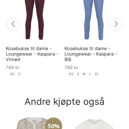
Ko
7
Kosebukse til dame -
Kosebukse til dame -
Loungewear - Kaspara -
Loungewear - Kaspara -
Vinrød
Blå
749
kr
749
kr
XS
S
XS
S
M
L
XL
Andre kjøpte også
50%
VI