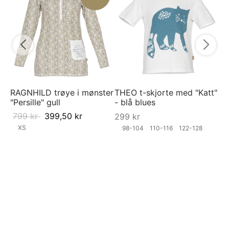
3
RAGNHILD trøye i mønster
THEO t-skjorte med "Katt"
"Persille" gull
- blå blues
799
kr
399,50
kr
299
kr
XS
98-104
110-116
122-128