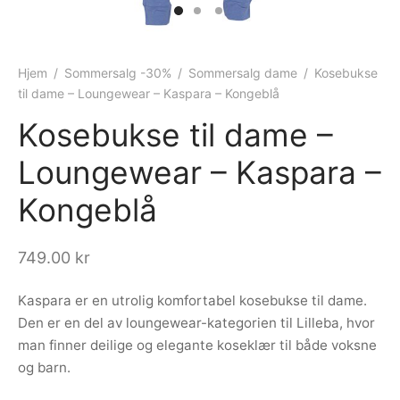
ngewear
genkåper
rshorts
trekk
ehør
skjorter
piece
n/teppe
Hjem
/
Sommersalg -30%
/
Sommersalg dame
/
Kosebukse
til dame – Loungewear – Kaspara – Kongeblå
piece
Kosebukse til dame –
ngewear
Loungewear – Kaspara –
ehør
Kongeblå
749.00
kr
Kaspara er en utrolig komfortabel kosebukse til dame.
Den er en del av loungewear-kategorien til Lilleba, hvor
man finner deilige og elegante koseklær til både voksne
og barn.