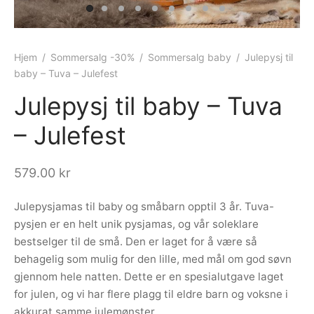
ngewear
genkåper
rshorts
trekk
ehør
skjorter
piece
n/teppe
Hjem
/
Sommersalg -30%
/
Sommersalg baby
/
Julepysj til
baby – Tuva – Julefest
piece
Julepysj til baby – Tuva
ngewear
– Julefest
ehør
579.00
kr
Julepysjamas til baby og småbarn opptil 3 år. Tuva-
pysjen er en helt unik pysjamas, og vår soleklare
bestselger til de små. Den er laget for å være så
behagelig som mulig for den lille, med mål om god søvn
gjennom hele natten. Dette er en spesialutgave laget
for julen, og vi har flere plagg til eldre barn og voksne i
akkurat samme julemønster.