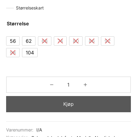
Størrelseskart
Størrelse
56
62
68
74
80
86
92
98
104
Kjøp
Varenummer:
I/A