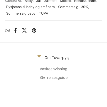
Kategorier:
Baby
,
Jul
,
Julefest
,
Modell
,
Nordisk drøm
,
Pysjamas til baby og småbarn
,
Sommersalg -30%
,
Sommersalg baby
,
TUVA
Del
Om Tuva-pysj
Vaskeanvisning
Størrelsesguide