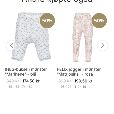
50%
50%
Be
Hu
7
INES-bukse i mønster
FELIX jogger i mønster
"Marihøne" - blå
"Matrjosjka" - rosa
349
kr
174,50
kr
399
kr
199,50
kr
56
62
74
80
98-104
110-116