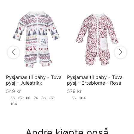
Py
py
5
Pysjamas til baby - Tuva
Pysjamas til baby - Tuva
pysj - Julestrikk
pysj - Erteblome - Rosa
549
kr
579
kr
56
62
68
74
86
92
56
104
104
Andre kjøpte også