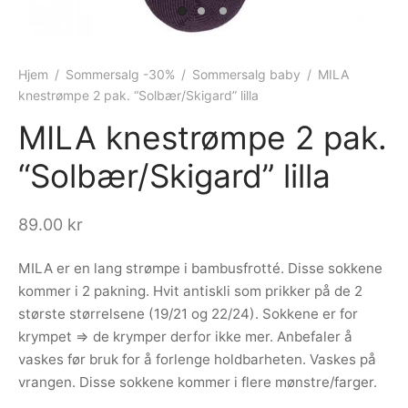
ngewear
genkåper
rshorts
trekk
ehør
skjorter
piece
n/teppe
Hjem
/
Sommersalg -30%
/
Sommersalg baby
/
MILA
knestrømpe 2 pak. “Solbær/Skigard” lilla
piece
MILA knestrømpe 2 pak.
ngewear
“Solbær/Skigard” lilla
ehør
89.00
kr
MILA er en lang strømpe i bambusfrotté. Disse sokkene
kommer i 2 pakning. Hvit antiskli som prikker på de 2
største størrelsene (19/21 og 22/24). Sokkene er for
krympet => de krymper derfor ikke mer. Anbefaler å
vaskes før bruk for å forlenge holdbarheten. Vaskes på
vrangen. Disse sokkene kommer i flere mønstre/farger.