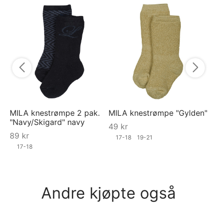
RA
"S
9
MILA knestrømpe 2 pak.
MILA knestrømpe "Gylden"
"Navy/Skigard" navy
49
kr
89
kr
17-18
19-21
17-18
Andre kjøpte også