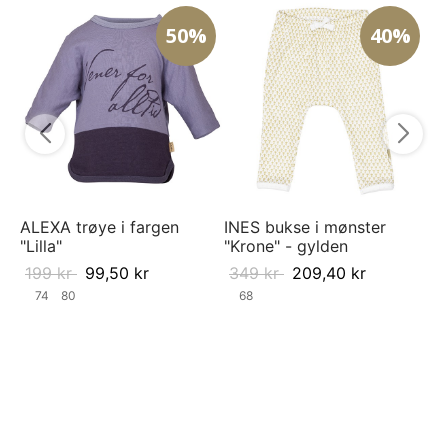
50%
40%
MI
"R
1
ALEXA trøye i fargen
INES bukse i mønster
"Lilla"
"Krone" - gylden
199
kr
99,50
kr
349
kr
209,40
kr
74
80
68