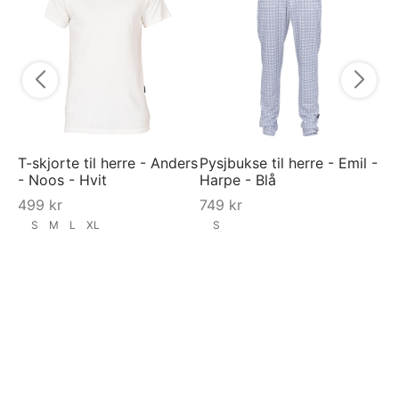
"S
9
T-skjorte til herre - Anders
Pysjbukse til herre - Emil -
- Noos - Hvit
Harpe - Blå
499
kr
749
kr
S
M
L
XL
S