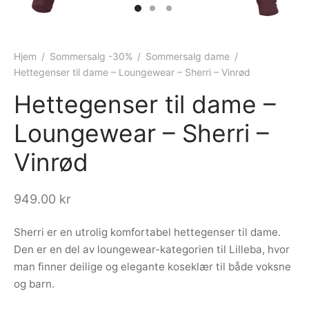
ngewear
genkåper
rshorts
trekk
ehør
skjorter
piece
n/teppe
Hjem
/
Sommersalg -30%
/
Sommersalg dame
/
Hettegenser til dame – Loungewear – Sherri – Vinrød
piece
Hettegenser til dame –
ngewear
Loungewear – Sherri –
ehør
Vinrød
949.00
kr
Sherri er en utrolig komfortabel hettegenser til dame.
Den er en del av loungewear-kategorien til Lilleba, hvor
man finner deilige og elegante koseklær til både voksne
og barn.