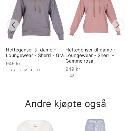
Lo
Fl
9
Hettegenser til dame -
Hettegenser til dame -
Loungewear - Sherri - Grå
Loungewear - Sherri -
Gammelrosa
949
kr
949
kr
XS
S
M
L
XL
XS
Andre kjøpte også
RA