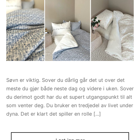
ngewear
genkåper
rshorts
trekk
ehør
skjorter
piece
n/teppe
piece
ngewear
ehør
Søvn er viktig. Sover du dårlig går det ut over det
meste du gjør både neste dag og videre i uken. Sover
du derimot godt har du et supert utgangspunkt til alt
som venter deg. Du bruker en tredjedel av livet under
dyna. Det er klart det spiller en rolle [...]