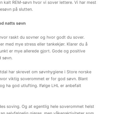
alt REM-søvn hvor vi sover lettere. Vi har mest
esøvn på slutten.
od natts søvn
 hvor raskt du sovner og hvor godt du sover.
r med mye stress eller tankekjør. Klarer du å
unkt er mye allerede gjort. Gode og positive
d søvn.
rtdal har skrevet om søvnhygiene i Store norske
hvor viktig soverommet er for god søvn. Blant
g ha god utlufting. Ifølge LHL er anbefalt
des soving. Og at egentlig hele soverommet helst
kan selvfølgelig gjøres, men våkenaktiviteter som