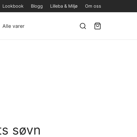
Lookbook
Blogg
Lilleba & Miljø
Om oss
Alle varer
ts søvn