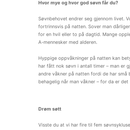
Hvor mye og hvor god søvn får du?
Søvnbehovet endrer seg gjennom livet. Vok
fortrinnsvis på natten. Sover man dårlige
for en hvil eller to på dagtid. Mange opp
A-mennesker med alderen.
Hyppige oppvåkninger på natten kan bety
har fått nok søvn i antall timer – man er g
andre våkner på natten fordi de har små ba
behagelig når man våkner – for da er det le
Drøm søtt
Visste du at vi har fire til fem søvnsyklu