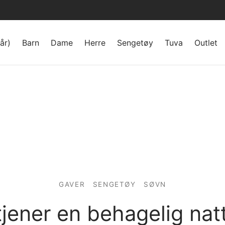
år)
Barn
Dame
Herre
Sengetøy
Tuva
Outlet
GAVER
SENGETØY
SØVN
tjener en behagelig nat