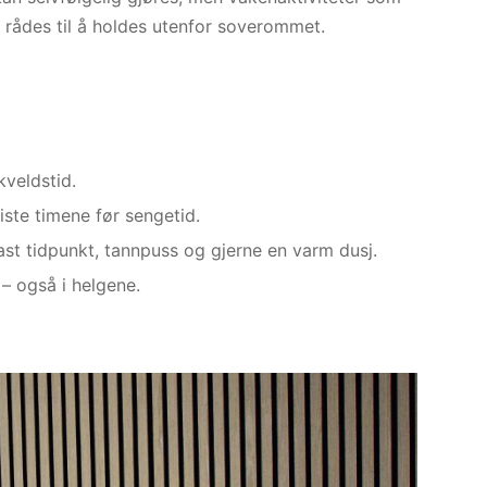
n rådes til å holdes utenfor soverommet.
kveldstid.
ste timene før sengetid.
ast tidpunkt, tannpuss og gjerne en varm dusj.
– også i helgene.