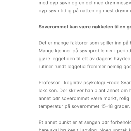
med dyp søvn og en del med drømmesøvn k
dyp søvn tidlig på natten og mest drømm
Soverommet kan være nøkkelen til en g
Det er mange faktorer som spiller inn på
Mange kjenner på søvnproblemer i periode
gjøre leggetiden til ett av dagens høydep
rutiner rundt leggetid fremmer nemlig go
Professor i kognitiv psykologi Frode Sva
leksikon. Der skriver han blant annet om 
annet bør soverommet være mørkt, rolig o
temperatur på soverommet 15-18 grader.
Et annet punkt er at sengen bør forbehol
bare skal brukes til soving. Noen unntak 