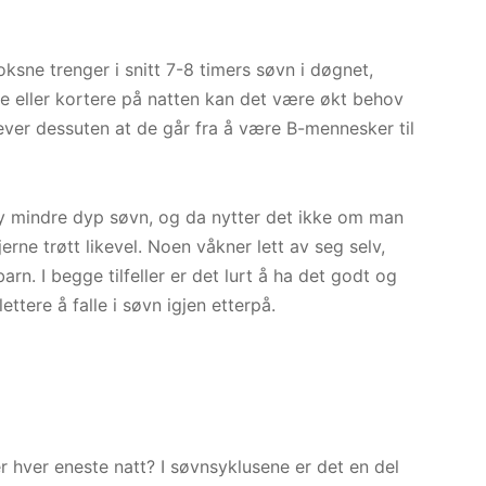
sne trenger i snitt 7-8 timers søvn i døgnet,
re eller kortere på natten kan det være økt behov
lever dessuten at de går fra å være B-mennesker til
 mindre dyp søvn, og da nytter det ikke om man
jerne trøtt likevel. Noen våkner lett av seg selv,
rn. I begge tilfeller er det lurt å ha det godt og
ttere å falle i søvn igjen etterpå.
ser hver eneste natt? I søvnsyklusene er det en del