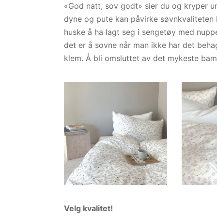
«God natt, sov godt» sier du og kryper u
dyne og pute kan påvirke søvnkvaliteten 
huske å ha lagt seg i sengetøy med nupper
det er å sovne når man ikke har det beha
klem. Å bli omsluttet av det mykeste bam
Velg kvalitet!