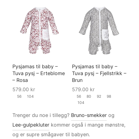
Pysjamas til baby –
Pysjamas til baby –
Tuva pysj – Erteblome
Tuva pysj – Fjellstrikk –
– Rosa
Brun
579.00
kr
579.00
kr
56
104
56
80
92
98
104
Trenger du noe i tillegg?
Bruno-smekker
og
Lee-gulpekluter
kommer også i mange mønstre,
og er supre smågaver til babyen.