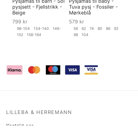
Pysjamas til barn - Sol
Pysjamas til baby -
pysjsett - Fjellstrikk -
Tuva pysj - Fossiler -
Beige
Mørkeblå
799
kr
579
kr
98-104
134-140
146-
56
62
74
80
86
92
152
158-164
98
104
LILLEBA & HERREMANN
Kontakt oss