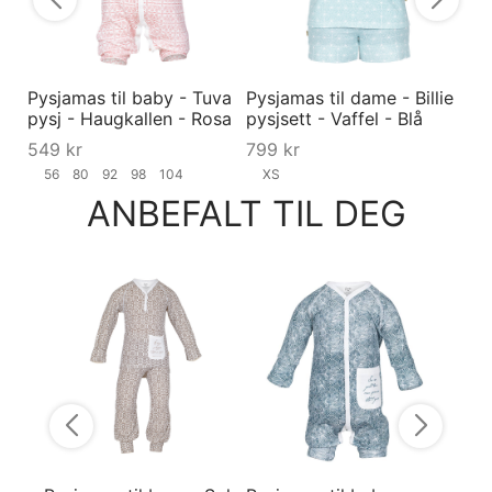
Pysjamas til baby - Tuva
Pysjamas til dame - Billie
pysj - Haugkallen - Rosa
pysjsett - Vaffel - Blå
549
kr
799
kr
56
80
92
98
104
XS
ANBEFALT TIL DEG
Pysjb
Ragnh
Grå
749
XS