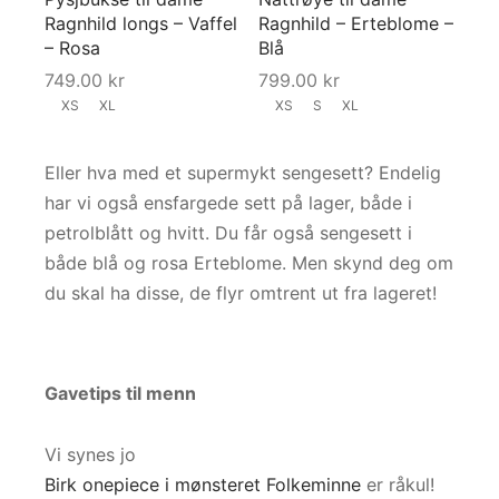
Ragnhild longs – Vaffel
Ragnhild – Erteblome –
– Rosa
Blå
749.00
kr
799.00
kr
XS
XL
XS
S
XL
Eller hva med et supermykt sengesett? Endelig
har vi også ensfargede sett på lager, både i
petrolblått og hvitt. Du får også sengesett i
både blå og rosa Erteblome. Men skynd deg om
du skal ha disse, de flyr omtrent ut fra lageret!
Gavetips til menn
Vi synes jo
Birk onepiece i mønsteret Folkeminne
er råkul!