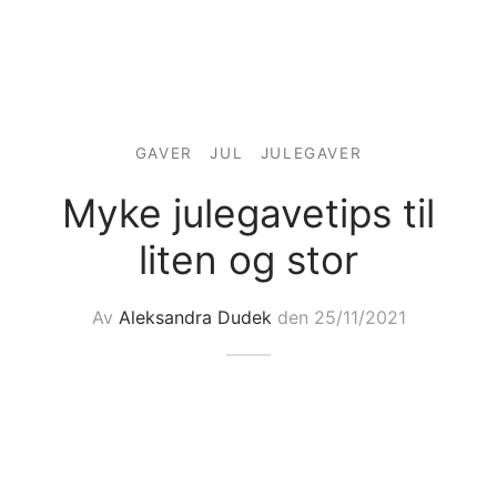
ngewear
genkåper
rshorts
trekk
ehør
skjorter
piece
n/teppe
piece
GAVER
JUL
JULEGAVER
ngewear
Myke julegavetips til
liten og stor
ehør
Av
Aleksandra Dudek
den
25/11/2021