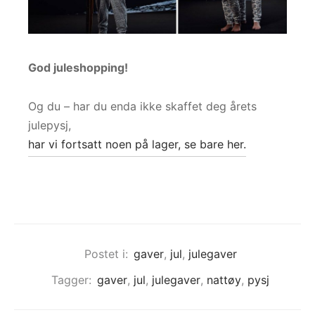
God juleshopping!
Og du – har du enda ikke skaffet deg årets
julepysj,
har vi fortsatt noen på lager, se bare her.
Postet i:
gaver
,
jul
,
julegaver
Tagger:
gaver
,
jul
,
julegaver
,
nattøy
,
pysj