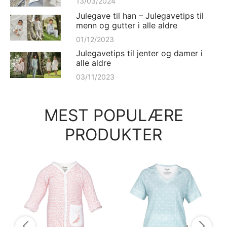
13/03/2024
Julegave til han – Julegavetips til
menn og gutter i alle aldre
01/12/2023
Julegavetips til jenter og damer i
alle aldre
03/11/2023
MEST POPULÆRE
PRODUKTER
Pys
pys
54