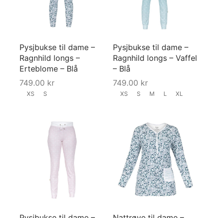
Pysjbukse til dame –
Pysjbukse til dame –
Ragnhild longs –
Ragnhild longs – Vaffel
Erteblome – Blå
– Blå
749.00
kr
749.00
kr
XS
S
XS
S
M
L
XL
Pysjbukse til dame –
Nattrøye til dame –