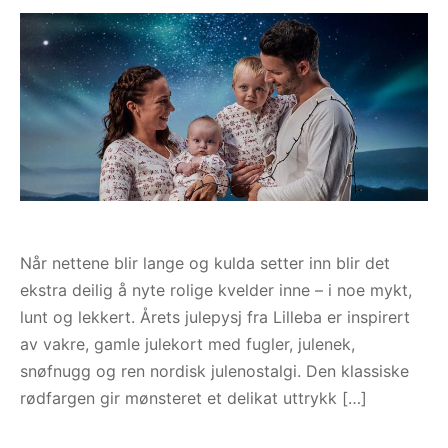
ngewear
genkåper
rshorts
trekk
ehør
skjorter
piece
n/teppe
piece
ngewear
ehør
Når nettene blir lange og kulda setter inn blir det
ekstra deilig å nyte rolige kvelder inne – i noe mykt,
lunt og lekkert. Årets julepysj fra Lilleba er inspirert
av vakre, gamle julekort med fugler, julenek,
snøfnugg og ren nordisk julenostalgi. Den klassiske
rødfargen gir mønsteret et delikat uttrykk […]