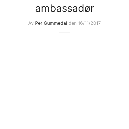
ambassadør
ngewear
genkåper
rshorts
trekk
ehør
skjorter
piece
n/teppe
Av
Per Gummedal
den
16/11/2017
piece
ngewear
ehør