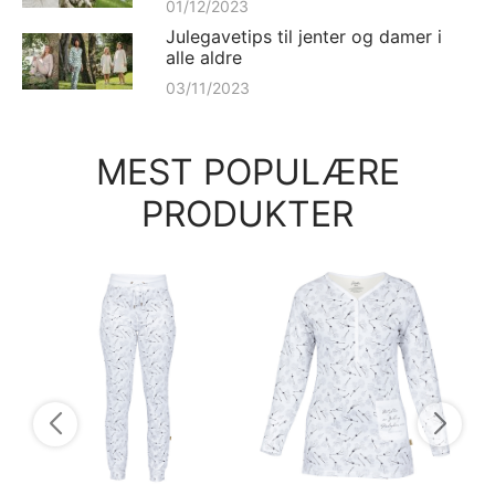
01/12/2023
Julegavetips til jenter og damer i
alle aldre
03/11/2023
MEST POPULÆRE
PRODUKTER
Pys
pys
54