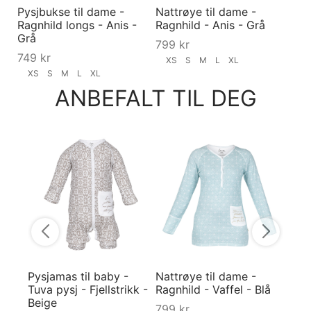
Pysjbukse til dame -
Nattrøye til dame -
Ragnhild longs - Anis -
Ragnhild - Anis - Grå
Grå
799
kr
749
kr
XS
S
M
L
XL
XS
S
M
L
XL
ANBEFALT TIL DEG
Pysjb
Ragnh
Blå
749
XS
Pysjamas til baby -
Nattrøye til dame -
Tuva pysj - Fjellstrikk -
Ragnhild - Vaffel - Blå
Beige
799
kr