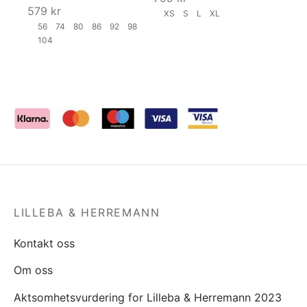
579
kr
XS
S
L
XL
56
74
80
86
92
98
104
LILLEBA & HERREMANN
Kontakt oss
Om oss
Aktsomhetsvurdering for Lilleba & Herremann 2023