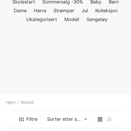
Skolestart
Sommersalg -30%
Baby
Barn
ngewear
genkåper
rshorts
trekk
Dame
Herre
Strømper
Jul
Kolleksjon
Ukategorisert
Modell
Sengetøy
ehør
skjorter
piece
n/teppe
piece
ngewear
ehør
Hjem
/
Modell
Filtre