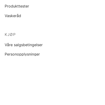
Produkttester
Vaskeråd
KJØP
Våre salgsbetingelser
Personopplysninger
INSPIRASJON
Blogg
FILTRER PÅ PRIS
Lookbook
Trustpilot