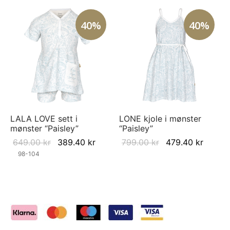
40%
40%
LALA LOVE sett i
LONE kjole i mønster
mønster “Paisley”
“Paisley”
Original
Current
Original
Curren
649.00
kr
389.40
kr
799.00
kr
479.40
kr
price was:
price is:
price
price i
98-104
649.00 kr.
389.40 kr.
was:
479.40
799.00 kr.