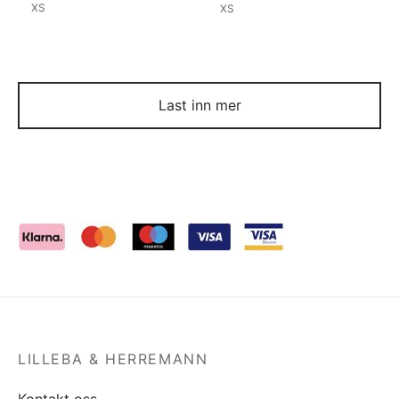
price was:
price is:
XS
XS
649.00 kr.
389.40 kr.
Last inn mer
LILLEBA & HERREMANN
Kontakt oss