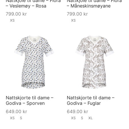
Nattkjole til dame – Flora
Nattkjole til dame – Flora
– Veslemøy – Rosa
– Måneskinsmøyane
799.00
kr
799.00
kr
XS
XS
Nattskjorte til dame –
Nattskjorte til dame –
Godiva – Sporven
Godiva – Fuglar
649.00
kr
649.00
kr
XS
S
XS
S
XL