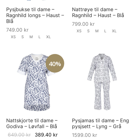
Pysjbukse til dame –
Nattrøye til dame –
Ragnhild longs – Haust –
Ragnhild – Haust – Blå
Blå
799.00
kr
749.00
kr
XS
S
M
L
XL
XS
S
M
L
XL
40%
Nattskjorte til dame –
Pysjamas til dame – Eng
Godiva – Løvfall – Blå
pysjsett – Lyng – Grå
Original
Current
649.00
kr
389.40
kr
1599.00
kr